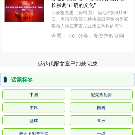
长强调“正确的文化”
△赫格塞思（资料图） 当地时间9月30
日，美国国防部长赫格塞思召集的美军
将领大会在弗吉尼亚州匡蒂科的海军陆
战队基地举行。赫格塞思发表讲话称，
查看：
110
分类：
配资指数官网
国防部需要有“合适的....
盛达优配文章已加载完成
话题标签
中国
配先查配资
主席
国机
篮球
亚洲
股天下配资官网
一球