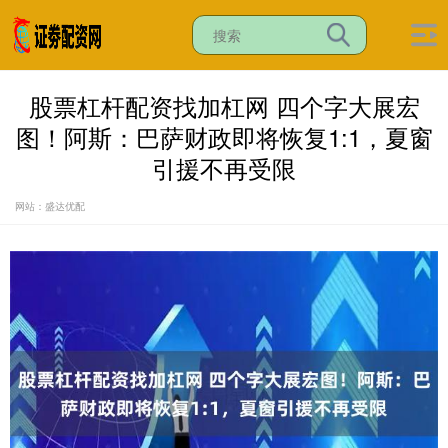
股票杠杆配资找加杠网 四个字大展宏
图！阿斯：巴萨财政即将恢复1:1，夏窗
引援不再受限
网站：盛达优配