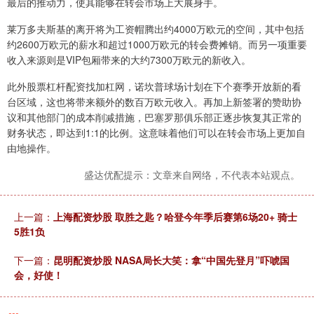
最后的推动力，使其能够在转会市场上大展身手。
莱万多夫斯基的离开将为工资帽腾出约4000万欧元的空间，其中包括
约2600万欧元的薪水和超过1000万欧元的转会费摊销。而另一项重要
收入来源则是VIP包厢带来的大约7300万欧元的新收入。
此外股票杠杆配资找加杠网，诺坎普球场计划在下个赛季开放新的看
台区域，这也将带来额外的数百万欧元收入。再加上新签署的赞助协
议和其他部门的成本削减措施，巴塞罗那俱乐部正逐步恢复其正常的
财务状态，即达到1:1的比例。这意味着他们可以在转会市场上更加自
由地操作。
盛达优配提示：文章来自网络，不代表本站观点。
上一篇：
上海配资炒股 取胜之匙？哈登今年季后赛第6场20+ 骑士
5胜1负
下一篇：
昆明配资炒股 NASA局长大笑：拿“中国先登月”吓唬国
会，好使！