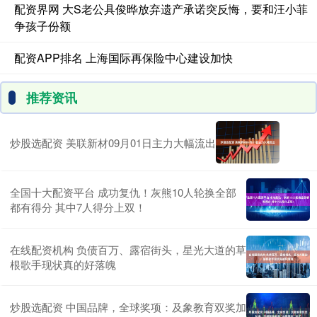
配资界网 大S老公具俊晔放弃遗产承诺突反悔，要和汪小菲
争孩子份额
配资APP排名 上海国际再保险中心建设加快
推荐资讯
炒股选配资 美联新材09月01日主力大幅流出
全国十大配资平台 成功复仇！灰熊10人轮换全部
都有得分 其中7人得分上双！
在线配资机构 负债百万、露宿街头，星光大道的草
根歌手现状真的好落魄
炒股选配资 中国品牌，全球奖项：及象教育双奖加