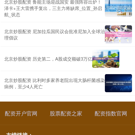
北京炒股配资 鲁能主场迎战国安 最强阵容出炉！
泽卡+王大雷携手复出，三主力将缺席_位置_孙启
航_状态
北京炒股配资 尼加拉瓜国民议会批准尼加入全球治
理倡议
北京炒股配资 历史第二，A股成交额破3万亿
北京炒股配资 比利时多家养老院出现大肠杆菌感染
病例，至少4人死亡
配资开户官网
股票配资之家
配资指数官网
友情链接：