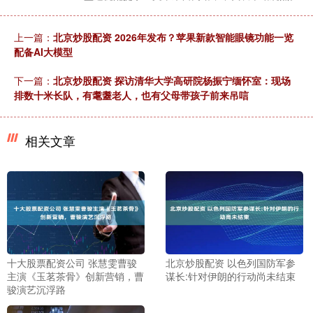
上一篇：
北京炒股配资 2026年发布？苹果新款智能眼镜功能一览
配备AI大模型
下一篇：
北京炒股配资 探访清华大学高研院杨振宁缅怀室：现场
排数十米长队，有耄耋老人，也有父母带孩子前来吊唁
相关文章
十大股票配资公司 张慧雯曹骏
北京炒股配资 以色列国防军参
主演《玉茗茶骨》创新营销，曹
谋长:针对伊朗的行动尚未结束
骏演艺沉浮路