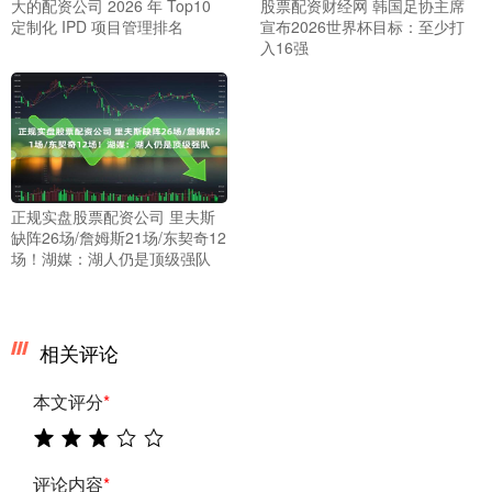
大的配资公司 2026 年 Top10
股票配资财经网 韩国足协主席
定制化 IPD 项目管理排名
宣布2026世界杯目标：至少打
入16强
正规实盘股票配资公司 里夫斯
缺阵26场/詹姆斯21场/东契奇12
场！湖媒：湖人仍是顶级强队
相关评论
本文评分
*
评论内容
*